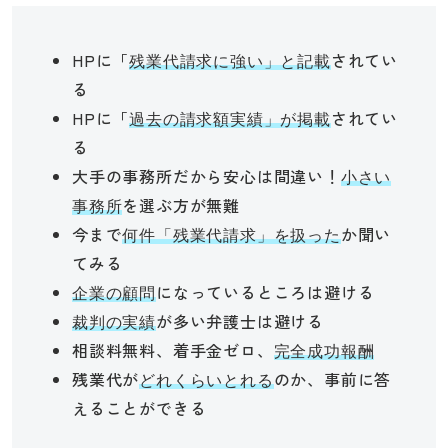
HPに「
されてい
残業代請求に強い」と記載
る
HPに「
されてい
過去の請求額実績」が掲載
る
大手の事務所だから安心は間違い！
小さい
を選ぶ方が無難
事務所
今まで
か聞い
何件「残業代請求」を扱った
てみる
になっているところは避ける
企業の顧問
が多い弁護士は避ける
裁判の実績
相談料無料、着手金ゼロ、
完全成功報
酬
残業代が
のか、事前に答
どれくらいとれる
えることができる