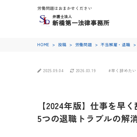
労働問題はおまかせください
弁護士法人
新橋第一法律事務所
HOME
>
投稿
>
労働問題
>
不当解雇・退職
>
2025.09.04
2026.03.19
#早く辞めたい
【2024年版】仕事を早
5つの退職トラブルの解