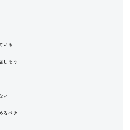
ている
症しそう
ない
めるべき