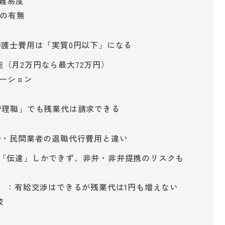
の難易度
求の有無
弁護士費用は「実質0円以下」になる
（月2万円なら最大72万円）
ーション
管理職」でも残業代は請求できる
合・民間業者の退職代行費用と違い
：「伝達」しかできず、非弁・非弁提携のリスクも
円）：有給交渉はできるが残業代は1円も増えない
較