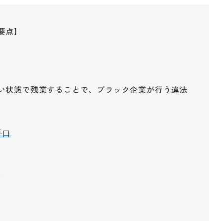
要点】
い状態で残業することで、ブラック企業が行う違法
手口
い