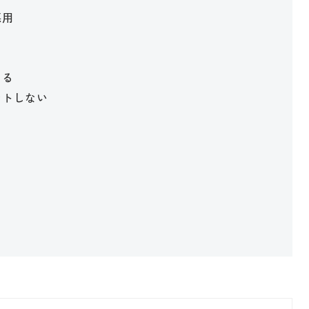
悪用
てる
トしない