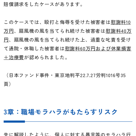
賠償請求をしたケースがあります。
このケースでは、殴打と侮辱を受けた被害者は
慰謝料10
万円
、扇風機の風を当てられ続けた被害者は
慰謝料40万
円
、扇風機の風を当てられ続けた上、過重な叱責を受け
て通院・休職した被害者は
慰謝料60万円および休業損害
＋治療費
が認められました。
（日本ファンド事件・東京地判平22.7.27労判1016号35
頁）
3章：職場モラハラがもたらすリスク
先に解説したように、個人に対する暴言等のモラハラ行